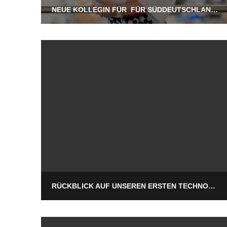
NEUE KOLLEGIN FÜR FÜR SÜDDEUTSCHLAND, ÖSTERREICH UND DIE SCHWEIZ
RÜCKBLICK AUF UNSEREN ERSTEN TECHNOLOGIETAG – UND WARUM WIR NOCH IMMER ÜBERWÄLTIGT SIND