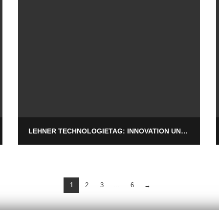
LEHNER TECHNOLOGIETAG: INNOVATION UND VERNETZUNG IN BURGLENGENFELD
1
2
3
...
6
→